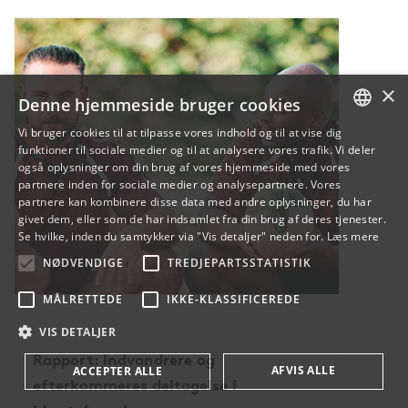
×
Denne hjemmeside bruger cookies
Vi bruger cookies til at tilpasse vores indhold og til at vise dig
funktioner til sociale medier og til at analysere vores trafik. Vi deler
DANISH
også oplysninger om din brug af vores hjemmeside med vores
partnere inden for sociale medier og analysepartnere. Vores
ENGLISH
partnere kan kombinere disse data med andre oplysninger, du har
givet dem, eller som de har indsamlet fra din brug af deres tjenester.
DANISH
Se hvilke, inden du samtykker via "Vis detaljer" neden for.
Læs mere
NØDVENDIGE
TREDJEPARTSSTATISTIK
MÅLRETTEDE
IKKE-KLASSIFICEREDE
VIS DETALJER
Rapport: Indvandrere og
AFVIS ALLE
ACCEPTER ALLE
efterkommeres deltagelse i