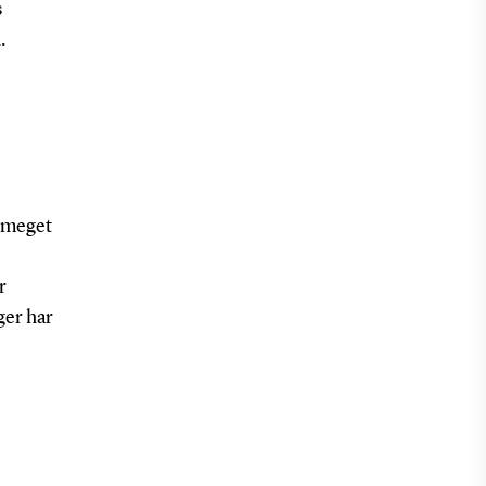
s
.
r meget
r
ger har