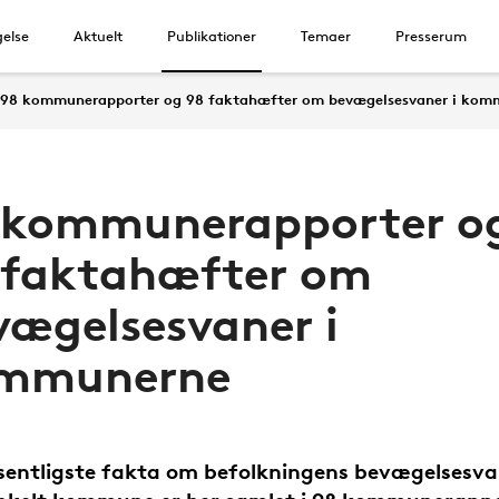
else
Aktuelt
Publikationer
Temaer
Presserum
98 kommunerapporter og 98 faktahæfter om bevægelsesvaner i kom
 kommunerapporter o
 faktahæfter om
vægelsesvaner i
mmunerne
entligste fakta om befolkningens bevægelsesvan