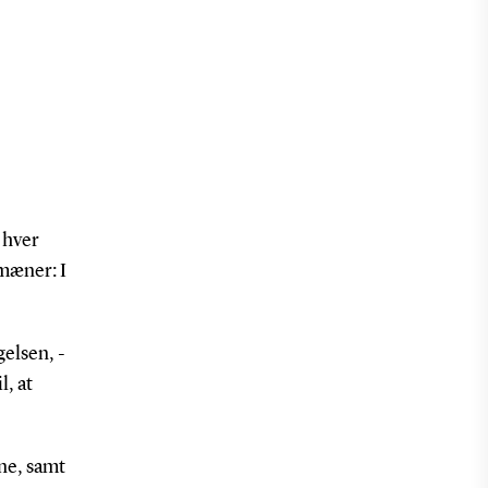
 hver
mæner: I
gelsen, -
l, at
ne, samt