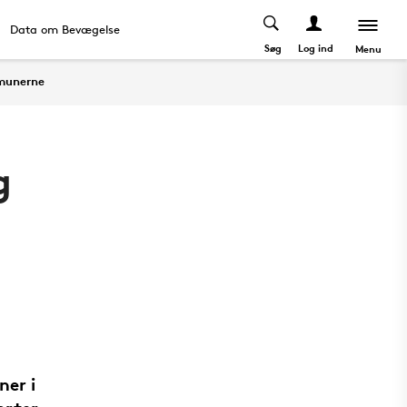
Data om Bevægelse
Søg
Log ind
Menu
munerne
g
er i