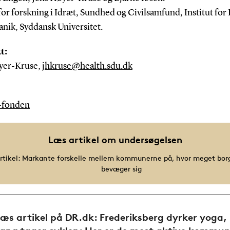
or forskning i Idræt, Sundhed og Civilsamfund, Institut for
nik, Syddansk Universitet.
t:
yer-Kruse,
jhkruse@health.sdu.dk
-fonden
Læs artikel om undersøgelsen
rtikel: Markante forskelle mellem kommunerne på, hvor meget bor
bevæger sig
æs artikel på DR.dk: Frederiksberg dyrker yoga,