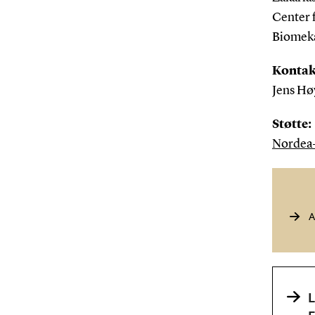
Center f
Biomeka
Kontak
Jens Hø
Støtte:
Nordea
A
L