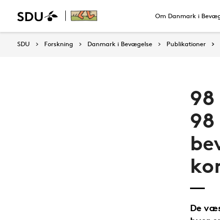
Om Danmark i Bevæg
SDU
Forskning
Danmark i Bevægelse
Publikationer
98
98
be
ko
De væs