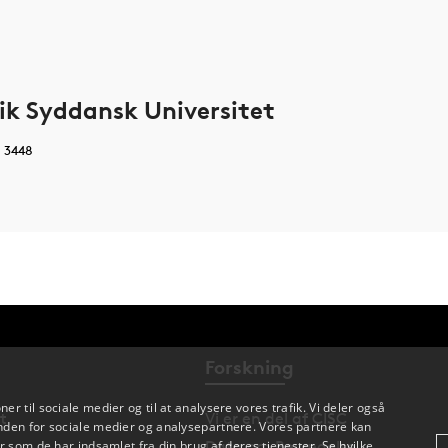
ik Syddansk Universitet
0 3448
Forskning
oner til sociale medier og til at analysere vores trafik. Vi deler også
t
Vi er en del af CISC
den for sociale medier og analysepartnere. Vores partnere kan
Data om Bevægelse
 som de har indsamlet fra din brug af deres tjenester. Se hvilke,