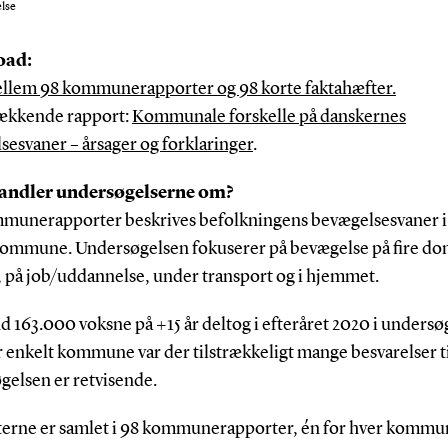
else
oad:
llem 98 kommunerapporter og 98 korte faktahæfter.
ækkende rapport:
Kommunale forskelle på danskernes
sesvaner – årsager og forklaringer
.
andler undersøgelserne om?
mmunerapporter beskrives befolkningens bevægelsesvaner i
kommune. Undersøgelsen fokuserer på bevægelse på fire do
, på job/uddannelse, under transport og i hjemmet.
d 163.000 voksne på +15 år deltog i efteråret 2020 i undersø
r enkelt kommune var der tilstrækkeligt mange besvarelser ti
gelsen er retvisende.
terne er samlet i 98 kommunerapporter, én for hver kommu