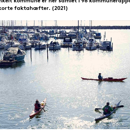
nkelt kommune er her samlet i 98 kommunerapp
korte faktahæfter. (2021)