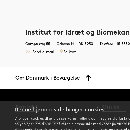
Institut for Idræt og Biomekan
Campusvej 55
Odense M - DK-5230
Telefon: +45 655
Send e-mail
Se kort
Om Danmark i Bevægelse
Kontakt
Om os
Denne hjemmeside bruger cookies
Vi bruger cookies til at tilpasse vores indhold og til at vise dig funkti
Kontakt projektlederne
Om projekte
oplysninger om din brug af vores hjemmeside med vores partnere in
Skriv til os her
Hvem er vi?
kombinere disse data med andre oplysninger, du har givet dem, eller