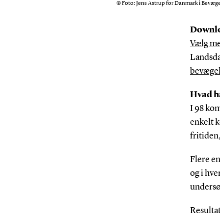
© Foto: Jens Astrup for Danmark i Bevæg
Downl
Vælg me
Landsd
bevægel
Hvad h
I 98 ko
enkelt 
fritiden
Flere en
og i hve
undersø
Resulta