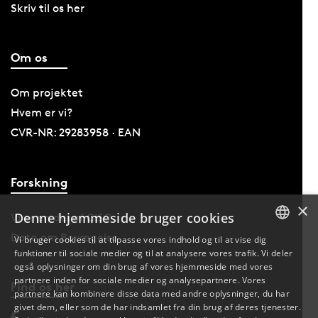
Skriv til os her
Om os
Om projektet
Hvem er vi?
CVR-NR: 29283958 · EAN
Forskning
×
Denne hjemmeside bruger cookies
Vi er en del af CISC
Data om Bevægelse
Vi bruger cookies til at tilpasse vores indhold og til at vise dig
funktioner til sociale medier og til at analysere vores trafik. Vi deler
DANISH
også oplysninger om din brug af vores hjemmeside med vores
partnere inden for sociale medier og analysepartnere. Vores
Find os her
ENGLISH
partnere kan kombinere disse data med andre oplysninger, du har
givet dem, eller som de har indsamlet fra din brug af deres tjenester.
DANISH