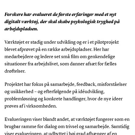
Forskere har evalueret de første erfaringer med et nyt
digitalt værktøj, der skal skabe psykologisk tryghed på
arbejdspladsen.
Værktøjet er stadig under udvikling og er i et pilotprojekt
blevet afprøvet på en række arbejdspladser. Her har
medarbejdere og ledere set små film om genkendelige
situationer fra arbejdslivet, som danner afsæt for fælles
drøftelser.
Projektet har fokus på samarbejde, feedback, misforståelser
og usikkerhed – og efterfølgende på idéudvikling,
problemløsning og konkrete handlinger, hvor de nye ideer
prøves af i virksomheden.
Evalueringen viser blandt andet, at værktøjet fungerer som en
brugbar ramme for dialog om trivsel og samarbejde. Samtidig
viser evalueringen, at udbyttet i høj grad afhænger af en