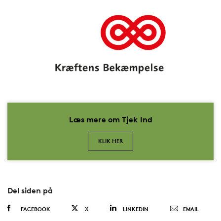
Læs mere om Tjek Ind
KLIK HER
Del siden på
FACEBOOK
X
LINKEDIN
EMAIL