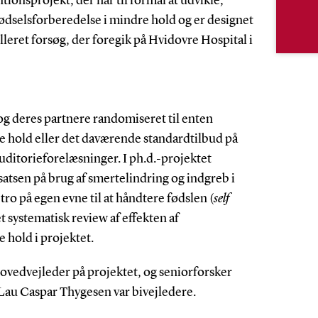
tionsprojekt, der har til formål at udvikle,
dselsforberedelse i mindre hold og er designet
leret forsøg, der foregik på Hvidovre Hospital i
 og deres partnere randomiseret til enten
e hold eller det daværende standardtilbud på
uditorieforelæsninger. I ph.d.-projektet
satsen på brug af smertelindring og indgreb i
tro på egen evne til at håndtere fødslen (
self
t systematisk review af effekten af
 hold i projektet.
hovedvejleder på projektet, og seniorforsker
Lau Caspar Thygesen var bivejledere.