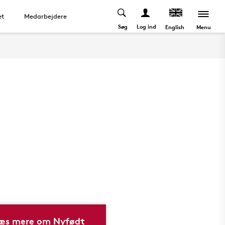
et
Medarbejdere
Søg
Log ind
Menu
English
æs mere om Nyfødt