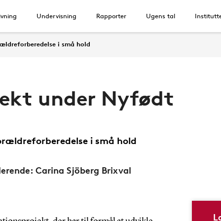
vning
Undervisning
Rapporter
Ugens tal
Institutt
rældreforberedelse i små hold
jekt under Nyfødt
forældreforberedelse i små hold
derende: Carina Sjöberg Brixval
L