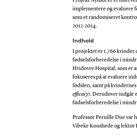
Projekt Nyfødt er et interven
implementere og evaluere fø
som et randomiseret kontrol
2012-2014.
Indhold
I projektet er 1.766 kvinder
fødselsforberedelse i mindr
Hvidovre Hospital, som er a
fokuseres på at evaluere ind
fødslen, samt på kvindernes 
efficacy
). Derudover indgår e
fødselsforberedelse i mindre
Professor Pernille Due var 
Vibeke Koushede og lektor 