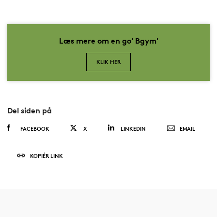
Læs mere om en go' Bgym'
KLIK HER
Del siden på
FACEBOOK
X
LINKEDIN
EMAIL
KOPIÉR LINK