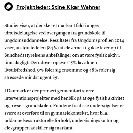
Projektleder: Stine Kjær Wehner
Studier viser, at der sker et markant fald i unges
idrætsdeltagelse ved overgangen fra grundskole til
ungdomsuddannelse. Resultater fra Ungdomsprofilen 2014
viser, at størstedelen (84 %) af eleverne i 1.g ikke lever op til
Sundhedsstyrelsens anbefalinger om at være fysisk aktiv 1
time dagligt. Derudover oplever 15 % lav almen
livstilsfredshed, 9 % føler sig ensomme og 48 % føler sig
stressede mindst ugentligt.
I Danmark er der primært gennemført større
interventionsprojekter med henblik på at øge fysisk aktivitet
og trivsel i grundskolen. Fundene fra disse undersøgelser er
svære at overføre til en gymnasiekontekst, hvor bl.a.
uddannelsesstrukturelle forhold, undervisningskultur og
elevgruppen adskiller sig markant.