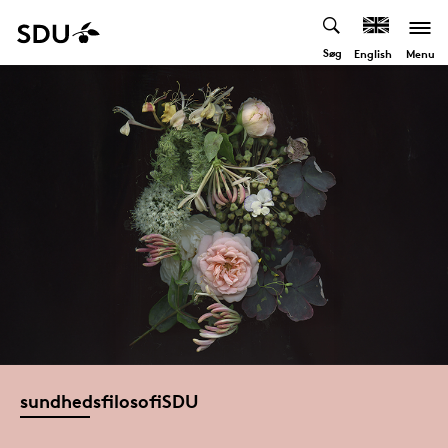
Søg
Menu
English
sundhedsfilosofiSDU