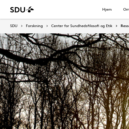
Hjem
Om
SDU
Forskning
Center for Sundhedsfilosofi og Etik
Ress