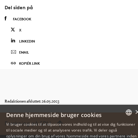
Del siden på
FACEBOOK
X
LINKEDIN
EMAIL
KOPIÉR LINK
Redaktionen afsluttet: 26.05.2023
Denne hjemmeside bruger cookies
Forskning på SDU
Vi bruger cookies til at tilpasse vores indhold og til at vise dig funktioner
til sociale medier og til at analysere vores trafik. Vi deler også
DANISH
oplysninger om din brug af vores hjemmeside med vores partnere inden