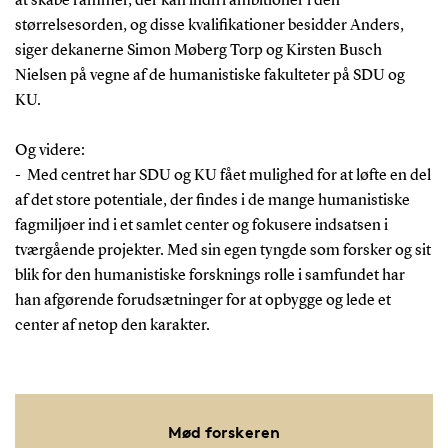
at skabe rammer, der kan indfri ambitioner i den
størrelsesorden, og disse kvalifikationer besidder Anders,
siger dekanerne Simon Møberg Torp og Kirsten Busch
Nielsen på vegne af de humanistiske fakulteter på SDU og
KU.
Og videre:
- Med centret har SDU og KU fået mulighed for at løfte en del
af det store potentiale, der findes i de mange humanistiske
fagmiljøer ind i et samlet center og fokusere indsatsen i
tværgående projekter. Med sin egen tyngde som forsker og sit
blik for den humanistiske forsknings rolle i samfundet har
han afgørende forudsætninger for at opbygge og lede et
center af netop den karakter.
Mød forskeren