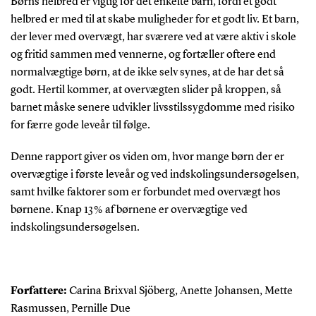
Børns helbred er vigtig for det enkelte barn, fordi et godt
helbred er med til at skabe muligheder for et godt liv. Et barn,
der lever med overvægt, har sværere ved at være aktiv i skole
og fritid sammen med vennerne, og fortæller oftere end
normalvægtige børn, at de ikke selv synes, at de har det så
godt. Hertil kommer, at overvægten slider på kroppen, så
barnet måske senere udvikler livsstilssygdomme med risiko
for færre gode leveår til følge.
Denne rapport giver os viden om, hvor mange børn der er
overvægtige i første leveår og ved indskolingsundersøgelsen,
samt hvilke faktorer som er forbundet med overvægt hos
børnene. Knap 13 % af børnene er overvægtige ved
indskolingsundersøgelsen.
Forfattere:
Carina Brixval Sjöberg, Anette Johansen, Mette
Rasmussen, Pernille Due