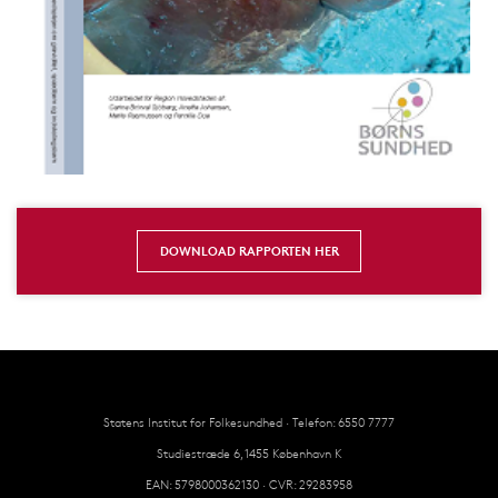
DOWNLOAD RAPPORTEN HER
Statens Institut for Folkesundhed · Telefon: 6550 7777
Studiestræde 6, 1455 København K
EAN: 5798000362130 · CVR: 29283958