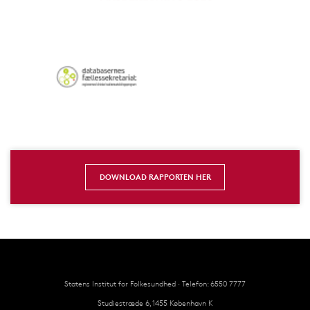
DOWNLOAD RAPPORTEN HER
Statens Institut for Folkesundhed · Telefon: 6550 7777
Studiestræde 6, 1455 København K