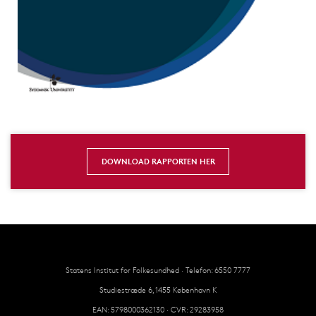
DOWNLOAD RAPPORTEN HER
Statens Institut for Folkesundhed · Telefon: 6550 7777
Studiestræde 6, 1455 København K
EAN: 5798000362130 · CVR: 29283958