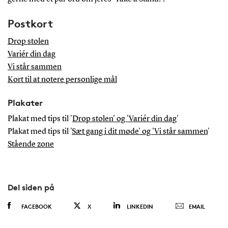
Postkort
Drop stolen
Variér din dag
Vi står sammen
Kort til at notere personlige mål
Plakater
Plakat med tips til '
Drop stolen' og 'Variér din dag
'
Plakat med tips til '
Sæt gang i dit møde' og 'Vi står sammen
'
Stående zone
Del siden på
FACEBOOK
X
LINKEDIN
EMAIL