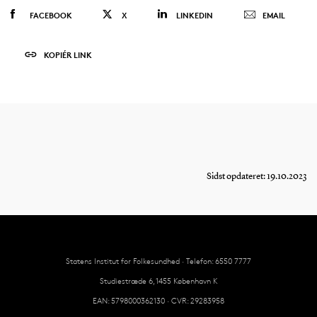
FACEBOOK
X
LINKEDIN
EMAIL
KOPIÉR LINK
Sidst opdateret: 19.10.2023
Statens Institut for Folkesundhed · Telefon: 6550 7777
Studiestræde 6, 1455 København K
EAN: 5798000362130 · CVR: 29283958