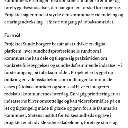
kommuners erfaringer med konkrete sundhedsfremme- og
forebyggelsesindsatser, der har gjort en forskel for borgerne.
Projektet sigter mod at styrke den kommunale videndeling og
erfaringsudveksling – i første omgang på tobaksområdet.
Formål
Projektet Sunde borgere består af at udvikle en digital
platform, hvor sundhedsprofessionelle rundt om i
kommunerne kan dele og tilegne sig praksisviden om
konkrete forebyggelses og sundhedsfremmende indsatser – i
første omgang på tobaksområdet. Projektet er bygget op
omkring en vidensskabelon, som indfanger kommunale
cases på tobaksområdet og som skal blive et integreret
redskab i kommunernes hverdag. En vigtig prioritering er, at
indsatserne bliver omsættelige og kan videreformidles på en
let og tilgængelig måde til glæde og gavn for alle Danmarks
kommuner. Statens Institut for Folkesundheds opgave i
projektet er at udvikle vidensskabelonen, foretage start- og