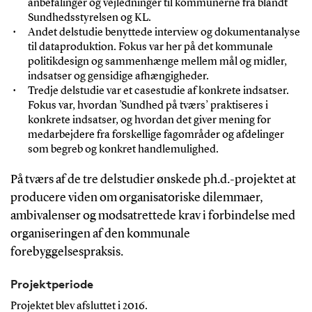
anbefalinger og vejledninger til kommunerne fra blandt
Sundhedsstyrelsen og KL.
Andet delstudie benyttede interview og dokumentanalyse
til dataproduktion. Fokus var her på det kommunale
politikdesign og sammenhænge mellem mål og midler,
indsatser og gensidige afhængigheder.
Tredje delstudie var et casestudie af konkrete indsatser.
Fokus var, hvordan ’Sundhed på tværs’ praktiseres i
konkrete indsatser, og hvordan det giver mening for
medarbejdere fra forskellige fagområder og afdelinger
som begreb og konkret handlemulighed.
På tværs af de tre delstudier ønskede ph.d.-projektet at
producere viden om organisatoriske dilemmaer,
ambivalenser og modsatrettede krav i forbindelse med
organiseringen af den kommunale
forebyggelsespraksis.
Projektperiode
Projektet blev afsluttet i 2016.