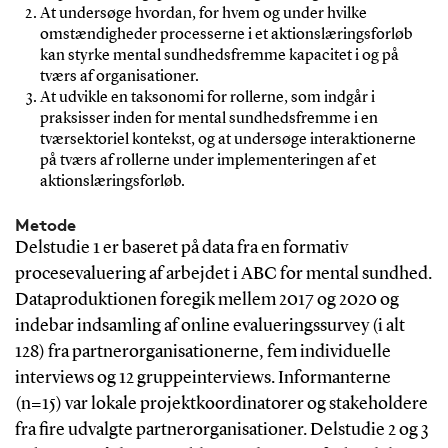
At undersøge hvordan, for hvem og under hvilke
omstændigheder processerne i et aktionslæringsforløb
kan styrke mental sundhedsfremme kapacitet i og på
tværs af organisationer.
At udvikle en taksonomi for rollerne, som indgår i
praksisser inden for mental sundhedsfremme i en
tværsektoriel kontekst, og at undersøge interaktionerne
på tværs af rollerne under implementeringen af et
aktionslæringsforløb.
Metode
Delstudie 1 er baseret på data fra en formativ
procesevaluering af arbejdet i ABC for mental sundhed.
Dataproduktionen foregik mellem 2017 og 2020 og
indebar indsamling af online evalueringssurvey (i alt
128) fra partnerorganisationerne, fem individuelle
interviews og 12 gruppeinterviews. Informanterne
(n=15) var lokale projektkoordinatorer og stakeholdere
fra fire udvalgte partnerorganisationer. Delstudie 2 og 3