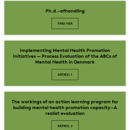
Ph.d.-afhandling
FIND HER
Implementing Mental Health Promotion
Initiatives — Process Evaluation of the ABCs of
Mental Health in Denmark
ARTIKEL 1
The workings of an action learning program for
building mental health promotion capacity – A
realist evaluation
ARTIKEL 2