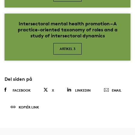
Intersectoral mental health promotion – A
practice-oriented taxonomy of roles and a
study of intersectoral dynamics
ARTIKEL 3
Del siden på
FACEBOOK
X
LINKEDIN
EMAIL
KOPIÉR LINK