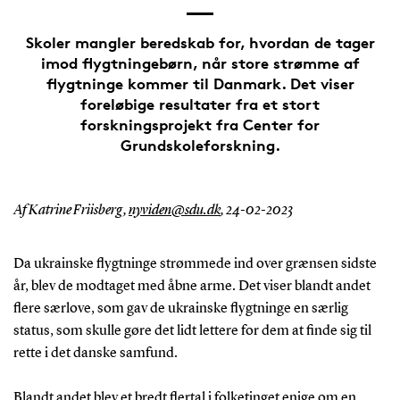
Skoler mangler beredskab for, hvordan de tager
imod flygtningebørn, når store strømme af
flygtninge kommer til Danmark. Det viser
foreløbige resultater fra et stort
forskningsprojekt fra Center for
Grundskoleforskning.
Af Katrine Friisberg,
nyviden@sdu.dk
,
24-02-2023
Da ukrainske flygtninge strømmede ind over grænsen sidste
år, blev de modtaget med åbne arme. Det viser blandt andet
flere særlove, som gav de ukrainske flygtninge en særlig
status, som skulle gøre det lidt lettere for dem at finde sig til
rette i det danske samfund.
Blandt andet blev et bredt flertal i folketinget enige om en