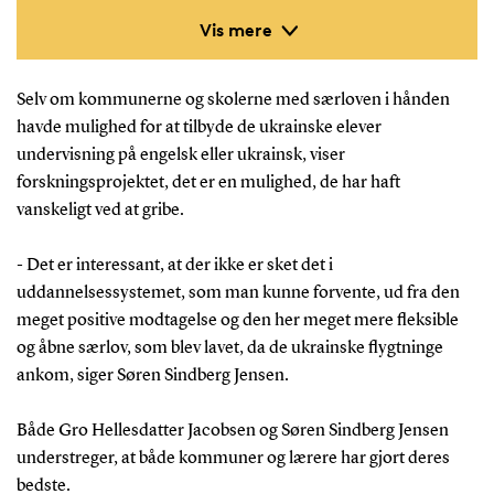
flygtningebørn blev modtaget på nogle
Vis mere
folkeskoler fra skolestart i august 2022 og indtil
kort før jul.
Selv om kommunerne og skolerne med særloven i hånden
havde mulighed for at tilbyde de ukrainske elever
Forskerne fulgte og interviewede alle aktører, det
undervisning på engelsk eller ukrainsk, viser
vil sige børnene, lærerne samt ansatte i
forskningsprojektet, det er en mulighed, de har haft
forvaltningen.
vanskeligt ved at gribe.
Både skoleforskere, sprogforskere og en
- Det er interessant, at der ikke er sket det i
medieforsker deltager i projektgruppen på SDU.
uddannelsessystemet, som man kunne forvente, ud fra den
meget positive modtagelse og den her meget mere fleksible
Projektgruppen består af lektor
Gro Hellesdatter
og åbne særlov, som blev lavet, da de ukrainske flygtninge
Jacobsen
, lektor
Søren Sindberg Jensen
, postdoc
ankom, siger Søren Sindberg Jensen.
Line Krogager Andersen
, lektor
Thomas
Både Gro Hellesdatter Jacobsen og Søren Sindberg Jensen
Enemark Lundtofte
, postdoc
Inga Kapustian
,
understreger, at både kommuner og lærere har gjort deres
videnskabelig assistent
Mette Rose Kjær
bedste.
Thomsen
og studentermedhjælper Karoline