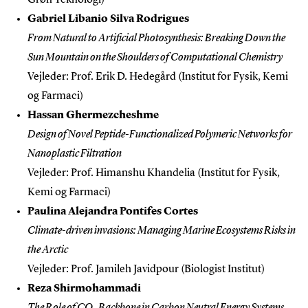
Gabriel Libanio Silva Rodrigues
From Natural to Artificial Photosynthesis: Breaking Down the
Sun Mountain on the Shoulders of Computational Chemistry
Vejleder: Prof. Erik D. Hedegård (Institut for Fysik, Kemi
og Farmaci)
Hassan Ghermezcheshme
Design of Novel Peptide-Functionalized Polymeric Networks for
Nanoplastic Filtration
Vejleder: Prof. Himanshu Khandelia (Institut for Fysik,
Kemi og Farmaci)
Paulina Alejandra Pontifes Cortes
Climate-driven invasions: Managing Marine Ecosystems Risks in
the Arctic
Vejleder: Prof. Jamileh Javidpour (Biologist Institut)
Reza Shirmohammadi
The Role of CO₂ Backbone in Carbon Neutral Energy Systems