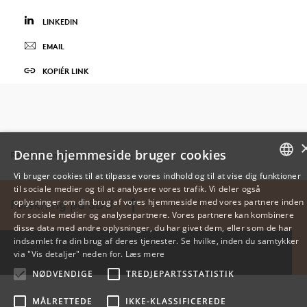
forskningsetik og inddragelse af interessenter. Deres
projekter beriges yderligere gennem skræddersyede
LINKEDIN
udstationeringsmuligheder med et netværk af 24
EMAIL
akademiske og ikke-akademiske partnere i hele
KOPIÉR LINK
Europa. Hver stipendiat nyder godt af tæt
mentorskab fra førende SDU-forskere og arbejder i
et miljø, der lægger stor vægt på tværfagligt
samarbejde og forskning med konkret
samfundsmæssig relevans.
Denne hjemmeside bruger cookies
Redaktionen afsluttet: 03.09.2025
Vi bruger cookies til at tilpasse vores indhold og til at vise dig funktioner
Gennem GAIA styrker SDU sin rolle som katalysator
til sociale medier og til at analysere vores trafik. Vi deler også
DANISH
for løsningsorienteret, international klimaforskning.
oplysninger om din brug af vores hjemmeside med vores partnere inden
Forskning på SDU
for sociale medier og analysepartnere. Vores partnere kan kombinere
ENGLISH
Læs mere på
www.thegaiaproject.eu
.
disse data med andre oplysninger, du har givet dem, eller som de har
indsamlet fra din brug af deres tjenester. Se hvilke, inden du samtykker
DANISH
via "Vis detaljer" neden for.
Læs mere
NØDVENDIGE
TREDJEPARTSSTATISTIK
MÅLRETTEDE
IKKE-KLASSIFICEREDE