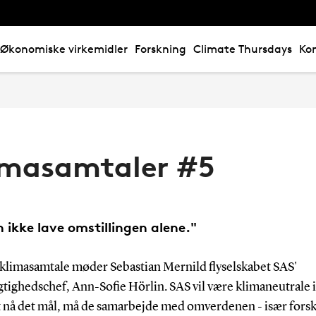
Økonomiske virkemidler
Forskning
Climate Thursdays
Ko
imasamtaler #5
n ikke lave omstillingen alene."
 klimasamtale møder Sebastian Mernild flyselskabet SAS'
tighedschef, Ann-Sofie Hörlin. SAS vil være klimaneutrale i
at nå det mål, må de samarbejde med omverdenen - især fors