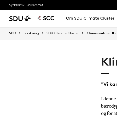
Syddansk Universitet
Om SDU Climate Cluster
SDU
Forskning
SDU Climate Cluster
Klimasamtaler #5
Kl
"Vi ka
I denne
bæredyg
og for 