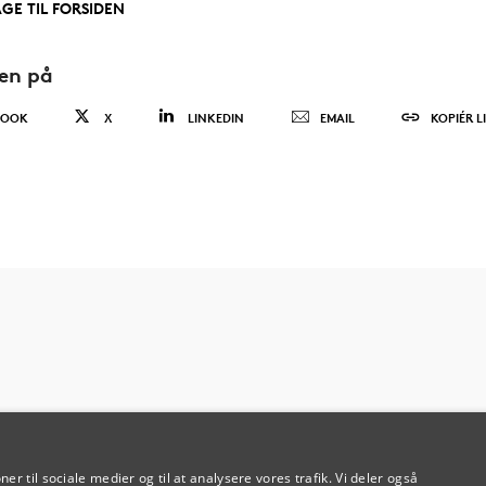
AGE TIL FORSIDEN
den på
BOOK
X
LINKEDIN
EMAIL
KOPIÉR L
oner til sociale medier og til at analysere vores trafik. Vi deler også