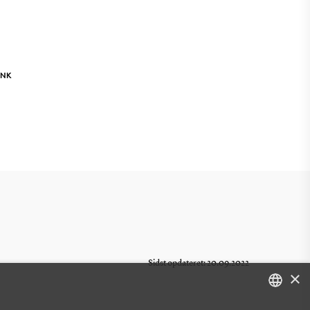
INK
Sidst opdateret: 20.09.2022
×