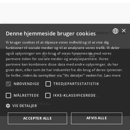
×
Denne hjemmeside bruger cookies
Sidst opdateret: 27.03.2026
Vi bruger cookies til at tilpasse vores indhold og til at vise dig
funktioner til sociale medier og til at analysere vores trafik. Vi deler
DANISH
også oplysninger om din brug af vores hjemmeside med vores
partnere inden for sociale medier og analysepartnere. Vores
ENGLISH
partnere kan kombinere disse data med andre oplysninger, du har
givet dem, eller som de har indsamlet fra din brug af deres tjenester.
DANISH
Se hvilke, inden du samtykker via "Vis detaljer" neden for.
Læs mere
TLF: 6550 1000 ·
SDU@SDU.DK
· CVR-NR: 29283958 ·
EAN
NØDVENDIGE
TREDJEPARTSSTATISTIK
MÅLRETTEDE
IKKE-KLASSIFICEREDE
SDU VEJVISER
JOB OG KARRIERE PÅ SDU
DATABESKYTTELSE PÅ SDU
VIS DETALJER
AFVIS ALLE
ACCEPTER ALLE