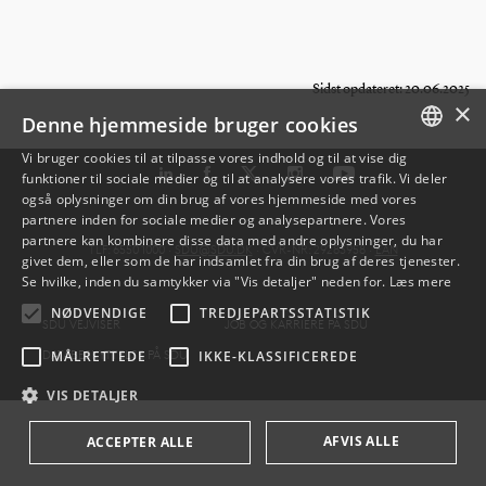
Sidst opdateret: 20.06.2025
×
Denne hjemmeside bruger cookies
Vi bruger cookies til at tilpasse vores indhold og til at vise dig
funktioner til sociale medier og til at analysere vores trafik. Vi deler
DANISH
også oplysninger om din brug af vores hjemmeside med vores
partnere inden for sociale medier og analysepartnere. Vores
ENGLISH
partnere kan kombinere disse data med andre oplysninger, du har
TLF: 6550 1000 ·
SDU@SDU.DK
· CVR-NR: 29283958 ·
EAN
givet dem, eller som de har indsamlet fra din brug af deres tjenester.
DANISH
Se hvilke, inden du samtykker via "Vis detaljer" neden for.
Læs mere
NØDVENDIGE
TREDJEPARTSSTATISTIK
SDU VEJVISER
JOB OG KARRIERE PÅ SDU
DATABESKYTTELSE PÅ SDU
MÅLRETTEDE
IKKE-KLASSIFICEREDE
VIS DETALJER
AFVIS ALLE
ACCEPTER ALLE