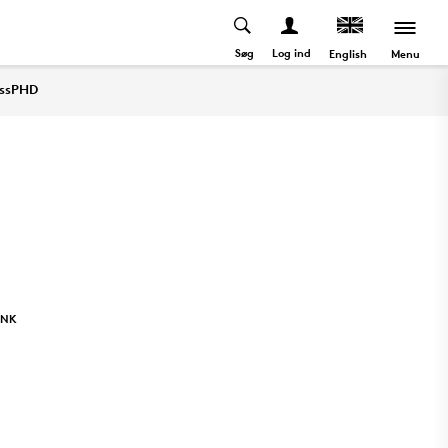
Søg
Log ind
Menu
English
essPHD
INK