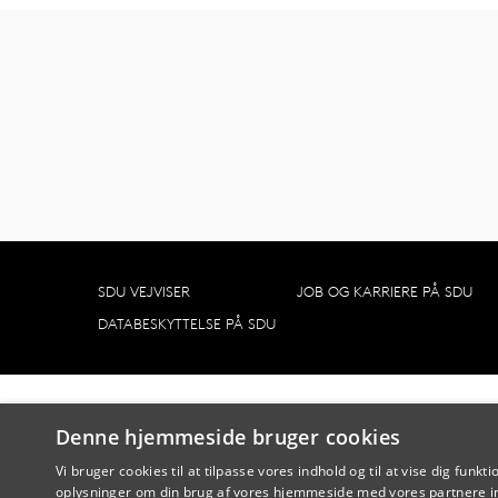
SDU VEJVISER
JOB OG KARRIERE PÅ SDU
DATABESKYTTELSE PÅ SDU
Denne hjemmeside bruger cookies
Vi bruger cookies til at tilpasse vores indhold og til at vise dig funkti
oplysninger om din brug af vores hjemmeside med vores partnere in