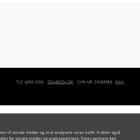
TLF: 6550 1000 ·
SDU@SDU.DK
· CVR-NR: 29283958 ·
EAN
oner til sociale medier og til at analysere vores trafik. Vi deler også
den for sociale medier og analysepartnere. Vores partnere kan