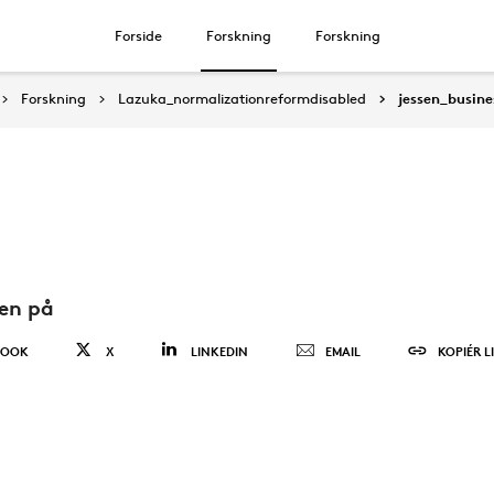
Forside
Forskning
Forskning
Forskning
Lazuka_normalizationreformdisabled
jessen_busin
den på
BOOK
X
LINKEDIN
EMAIL
KOPIÉR L