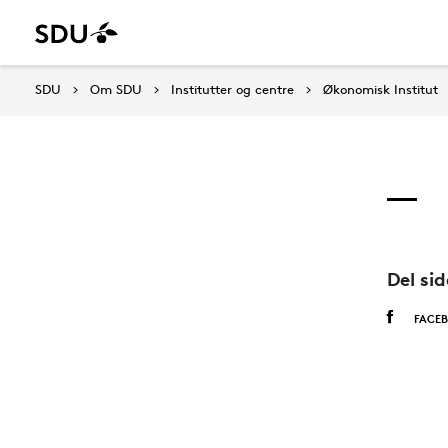
SDU
Om SDU
Institutter og centre
Økonomisk Institut
Del si
FACE