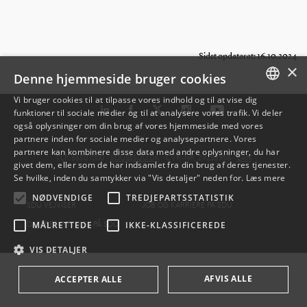
Sidst opdateret: 16.10.2024
×
Denne hjemmeside bruger cookies
Vi bruger cookies til at tilpasse vores indhold og til at vise dig
funktioner til sociale medier og til at analysere vores trafik. Vi deler
DANISH
også oplysninger om din brug af vores hjemmeside med vores
partnere inden for sociale medier og analysepartnere. Vores
ENGLISH
partnere kan kombinere disse data med andre oplysninger, du har
TLF: 6550 1000 ·
SDU@SDU.DK
· CVR-NR: 29283958 ·
EAN
givet dem, eller som de har indsamlet fra din brug af deres tjenester.
DANISH
Se hvilke, inden du samtykker via "Vis detaljer" neden for.
Læs mere
NØDVENDIGE
TREDJEPARTSSTATISTIK
SDU VEJVISER
JOB OG KARRIERE PÅ SDU
DATABESKYTTELSE PÅ SDU
MÅLRETTEDE
IKKE-KLASSIFICEREDE
VIS DETALJER
AFVIS ALLE
ACCEPTER ALLE