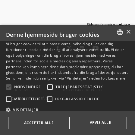
Sidst opdateret: 20.06.2025
×
Denne hjemmeside bruger cookies
Vi bruger cookies til at tilpasse vores indhold og til at vise dig
funktioner til sociale medier og til at analysere vores trafik. Vi deler
DANISH
også oplysninger om din brug af vores hjemmeside med vores
partnere inden for sociale medier og analysepartnere. Vores
ENGLISH
partnere kan kombinere disse data med andre oplysninger, du har
TLF: 6550 1000 ·
SDU@SDU.DK
· CVR-NR: 29283958 ·
EAN
givet dem, eller som de har indsamlet fra din brug af deres tjenester.
DANISH
Se hvilke, inden du samtykker via "Vis detaljer" neden for.
Læs mere
NØDVENDIGE
TREDJEPARTSSTATISTIK
SDU VEJVISER
JOB OG KARRIERE PÅ SDU
DATABESKYTTELSE PÅ SDU
MÅLRETTEDE
IKKE-KLASSIFICEREDE
VIS DETALJER
AFVIS ALLE
ACCEPTER ALLE