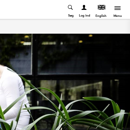
Søg
Log ind
Menu
English