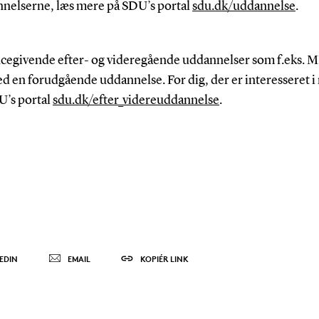
nnelserne, læs mere på SDU’s portal
sdu.dk/uddannelse
.
cegivende efter- og videregående uddannelser som f.eks.
ed en forudgående uddannelse. For dig, der er interesseret i
U’s portal
sdu.dk/efter_videreuddannelse
.
EDIN
EMAIL
KOPIÉR LINK