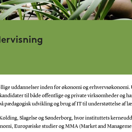
ervisning
kellige uddannelser inden for økonomi og erhvervsøkonomi. 
andidater til både offentlige og private virksomheder og har
på pædagogisk udvikling og brug af IT til understøttelse af læ
Kolding, Slagelse og Sønderborg, hvor instituttets kerneu
omi, Europæiske studier og MMA (Market and Management 