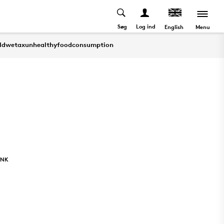
Søg
Log ind
Menu
English
uldwetaxunhealthyfoodconsumption
INK