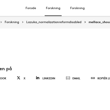
Forside
Forskning
Forskning
Forskning
Lazuka_normalizationreformdisabled
mellace_sho
den på
BOOK
X
LINKEDIN
EMAIL
KOPIÉR L