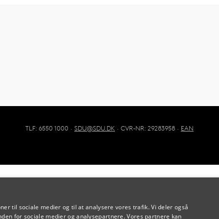
TLF: 6550 1000 ·
SDU@SDU.DK
· CVR-NR: 29283958 ·
EAN
oner til sociale medier og til at analysere vores trafik. Vi deler også
den for sociale medier og analysepartnere. Vores partnere kan