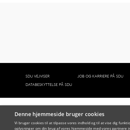
SDU VEJVISER
JOB OG KARRIERE PÅ SDU
DATABESKYTTELSE PÅ SDU
Denne hjemmeside bruger cookies
Vi bruger cookies til at tilpasse vores indhold og til at vise dig funkti
oplysninger om din brug af vores hjemmeside med vores partnere in