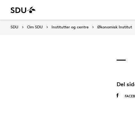
SDU
Om SDU
Institutter og centre
Økonomisk Institut
Del si
FACE