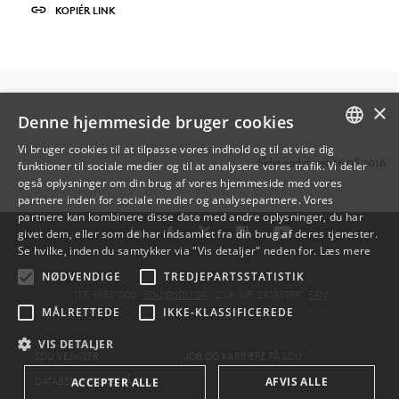
KOPIÉR LINK
×
Denne hjemmeside bruger cookies
Vi bruger cookies til at tilpasse vores indhold og til at vise dig
Sidst opdateret: 16.08.2016
funktioner til sociale medier og til at analysere vores trafik. Vi deler
DANISH
også oplysninger om din brug af vores hjemmeside med vores
partnere inden for sociale medier og analysepartnere. Vores
ENGLISH
partnere kan kombinere disse data med andre oplysninger, du har
givet dem, eller som de har indsamlet fra din brug af deres tjenester.
DANISH
Se hvilke, inden du samtykker via "Vis detaljer" neden for.
Læs mere
NØDVENDIGE
TREDJEPARTSSTATISTIK
TLF: 6550 1000 ·
SDU@SDU.DK
· CVR-NR: 29283958 ·
EAN
MÅLRETTEDE
IKKE-KLASSIFICEREDE
VIS DETALJER
SDU VEJVISER
JOB OG KARRIERE PÅ SDU
DATABESKYTTELSE PÅ SDU
AFVIS ALLE
ACCEPTER ALLE