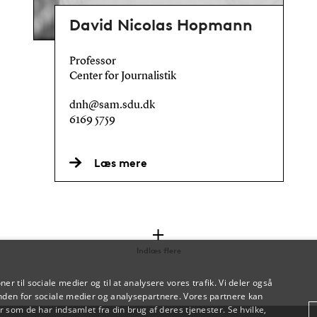
David Nicolas Hopmann
Professor
Center for Journalistik
dnh@sam.sdu.dk
6169 5759
Læs mere
Indlæs flere
oner til sociale medier og til at analysere vores trafik. Vi deler også
den for sociale medier og analysepartnere. Vores partnere kan
 som de har indsamlet fra din brug af deres tjenester. Se hvilke,