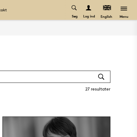
takt
Søg
Log ind
Menu
English
27
resultater