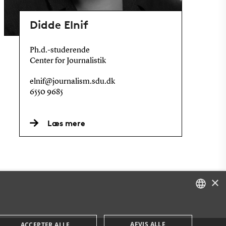
Didde Elnif
Ph.d.-studerende
Center for Journalistik
elnif@journalism.sdu.dk
6550 9685
Læs mere
×
DANISH
AFVIS ALLE
ACCEPTER ALLE