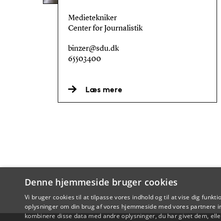
Medietekniker
Center for Journalistik
binzer@sdu.dk
65503400
Læs mere
Denne hjemmeside bruger cookies
Vi bruger cookies til at tilpasse vores indhold og til at vise dig funkti
oplysninger om din brug af vores hjemmeside med vores partnere in
kombinere disse data med andre oplysninger, du har givet dem, eller