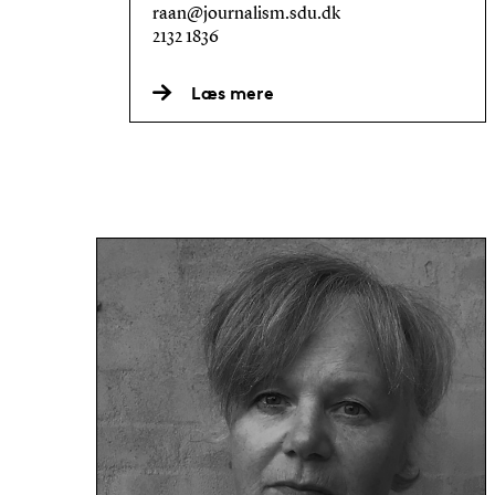
raan@journalism.sdu.dk
2132 1836
Læs mere