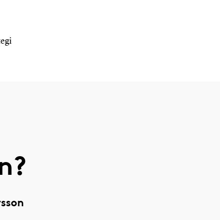
egi
n?
rsson