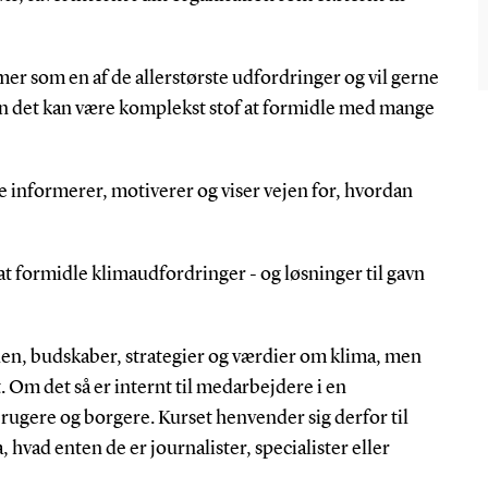
r som en af de allerstørste udfordringer og vil gerne
en det kan være komplekst stof at formidle med mange
e informerer, motiverer og viser vejen for, hvordan
at formidle klimaudfordringer - og løsninger til gavn
viden, budskaber, strategier og værdier om klima, men
. Om det så er internt til medarbejdere i en
brugere og borgere. Kurset henvender sig derfor til
vad enten de er journalister, specialister eller