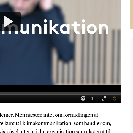
blemer. Men næsten intet om formidlingen af
tte kursus i klimakommunikation, som handler om,
s, såvel internt i din organisation som eksternt til