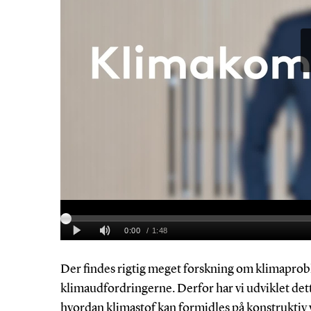
Der findes rigtig meget forskning om klimapro
klimaudfordringerne. Derfor har vi udviklet de
hvordan klimastof kan formidles på konstruktiv vi