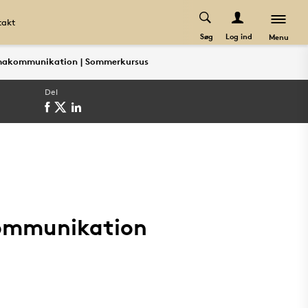
takt
Søg
Log ind
Menu
makommunikation | Sommerkursus
Del
ommunikation