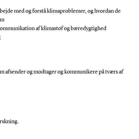
at arbejde med og forstå klimaproblemer, og hvordan de
um
i kommunikation af klimastof og bæredygtighed
g
lem afsender og modtager og kommunikere på tværs af
orskning.