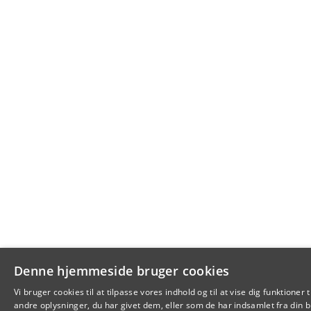
Denne hjemmeside bruger cookies
Vi bruger cookies til at tilpasse vores indhold og til at vise dig funkti
andre oplysninger, du har givet dem, eller som de har indsamlet fra din br