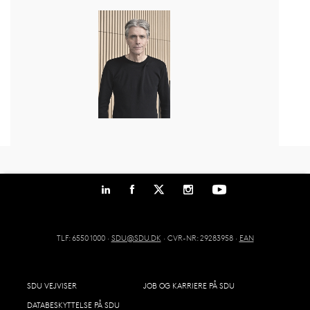
TLF: 6550 1000 ·
SDU@SDU.DK
· CVR-NR: 29283958 ·
EAN
SDU VEJVISER
JOB OG KARRIERE PÅ SDU
DATABESKYTTELSE PÅ SDU