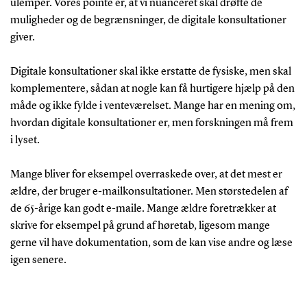
ulemper. Vores pointe er, at vi
nuanceret
skal
drøfte
de
muligheder og de begrænsninger, de digitale konsultationer
giver.
Digitale konsultationer
skal ikke erstatte
de
fysiske, men skal
komplementere, sådan at nog
l
e
kan få hurtigere hjælp
på den
måde
og ikke fylde i venteværelset
.
M
ange
har en mening om
,
hvordan
digitale konsultationer
er, men
forskningen må frem
i lyset
.
Mange bliver
for eksempel
overraskede over, at det mest er
ældre, der bruger e-mailkonsultationer. M
en
størstedelen af
de
65-årige
kan godt
e-mail
e
.
Mange
ældre
foretrækker at
skrive for eksempel på grund af høretab, ligesom
mange
gerne
vil
have dokumentation,
som de
kan vise
andre og læse
igen senere
.