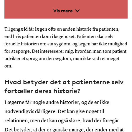
tværnordisk forskningsgruppe undersøger de
Vis mere
75+-åriges brug af teknologi til deres sundhed.
Lektor Anette Grønning og post doc. Amalie
Til gengæld får lægen ofte en anden historie fra patienten,
end hvis patienten kom i lægehuset. Patienten skal selv
Søgaard Nielsen fra Medievidenskab, SDU,
fortælle historien om sin sygdom, og lægen har ikke mulighed
repræsenterer den danske del.
for at spørge. Det interesserer mig, hvordan man som patient
udvikler et sprog om den sygdom, man ikke ved ret meget
De arbejder sammen med Lunds Universitet og
om.
University of Eastern Finland.
Hvad betyder det at patienterne selv
Projektet er finansieret af Kamprad Familien
fortæller deres historie?
Fonden og indgår i det syvårige nordiske
forskningsprogram Future Challenges in the
Lægerne får nogle andre historier, og de er ikke
Nordics.
nødvendigvis dårligere. Det kan give noget til
relationen, men det kan også sløre, hvad der foregår.
Anette Grønning var leder af forskningsprojektet
Det betyder, at der er ganske mange, der ender med at