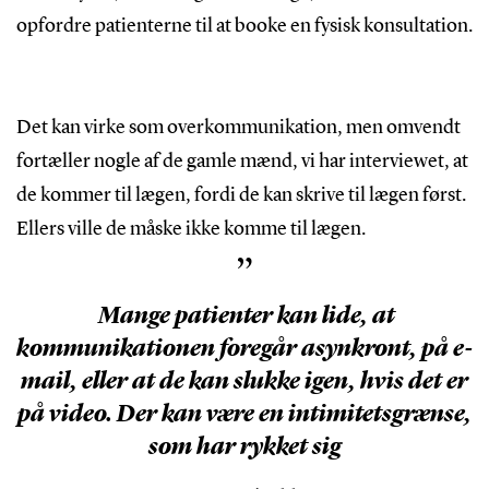
”Digital konsultation”, SDU, der løb fra 2017 til
opfordre patienterne til at booke en fysisk konsultation.
2021.
Projektet undersøgte oplevede muligheder og
barrierer ved digital konsultation i almen praksis
Det kan virke som overkommunikation, men omvendt
ved bl.a. at kombinere analyse af e-
fortæller nogle af de gamle mænd, vi har interviewet, at
konsultationer med interviews med patienter og
de kommer til lægen, fordi de kan skrive til lægen først.
praksislæger. Målgruppen var især
Ellers ville de måske ikke komme til lægen.
aldersgruppen 65+.
”
Mange patienter kan lide, at
kommunikationen foregår asynkront, på e-
mail, eller at de kan slukke igen, hvis det er
på video. Der kan være en intimitetsgrænse,
som har rykket sig