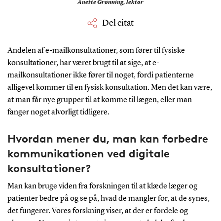
Anette Grønning,
lektor
Del citat
Andelen af e-mailkonsultationer, som fører til fysiske
konsultationer,
har
været brugt til at sige,
at e-
mailkonsultationer ikke fører
til noget, fordi patienterne
alligevel
kommer til
en fysisk konsultation.
Men det kan være,
at man får nye grupper til at komme til lægen, eller man
fanger noget
alvorligt
tidligere
.
Hv
ordan mener du, man kan forbedre
kommunikationen ved digitale
konsultationer?
M
an
kan bruge
viden fra forskningen til at klæde læger
og
patienter
bedre på
og se på, hvad
de mangler for, at de synes,
det fungerer
.
Vores forskning viser, at der er fordele og