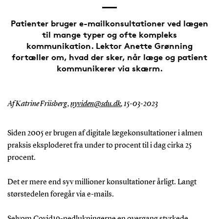
Patienter bruger e-mailkonsultationer ved lægen
til mange typer og ofte kompleks
kommunikation. Lektor Anette Grønning
fortæller om, hvad der sker, når læge og patient
kommunikerer via skærm.
Af Katrine Friisberg,
nyviden@sdu.dk
,
15-03-2023
Siden 2005 er brugen af digitale lægekonsultationer i almen
praksis eksploderet fra under to procent til i dag cirka 25
procent.
Det er mere end syv millioner konsultationer årligt. Langt
størstedelen foregår via e-mails.
Selvom Covid19-nedlukningerne en overgang styrkede