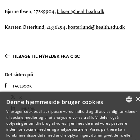
Bjarne Ibsen, 27289904,
bibsen@health.sdu.dk
Karsten Østerlund, 21356294,
kosterlund@health.sdu.dk
TILBAGE TIL NYHEDER FRA CISC
Del siden på
FACEBOOK
X
Denne hjemmeside bruger cookies
LINKEDIN
Vi bruger cookies til at tilpasse vores indhold og til at vise dig funktioner
til sociale medier og til at analysere vores trafik. Vi deler også
DANISH
EMAIL
oplysninger om din brug af vores hjemmeside med vores partnere
inden for sociale medier og analysepartnere. Vores partnere kan
KOPIÉR LINK
ENGLISH
kombinere disse data med andre oplysninger, du har givet dem, eller