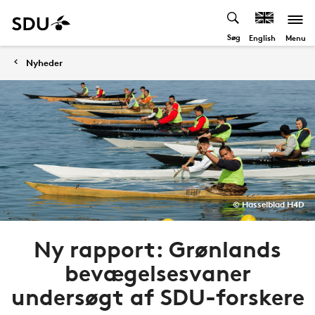
Søg
Menu
English
Nyheder
© Hasselblad H4D
Ny rapport: Grønlands
bevægelsesvaner
undersøgt af SDU-forskere