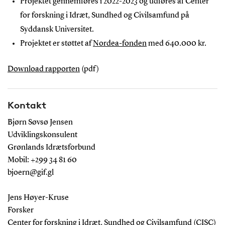
Projektet gennemføres i 2022-2023 og udføres af Center
for forskning i Idræt, Sundhed og Civilsamfund på
Syddansk Universitet.
Projektet er støttet af
Nordea-fonden
med 640.000 kr.
Download rapporten
(pdf)
Kontakt
Bjørn Søvsø Jensen
Udviklingskonsulent
Grønlands Idrætsforbund
Mobil: +299 34 81 60
bjoern@gif.gl
Jens Høyer-Kruse
Forsker
Center for forskning i Idræt, Sundhed og Civilsamfund (CISC)