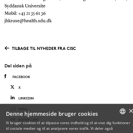
Syddansk Universite
Mobil: +45 21 35 61 36
jhkruse@health.sdu.dk
TILBAGE TIL NYHEDER FRA CISC
Del siden på
FACEBOOK
X
LINKEDIN
EMAIL
Denne hjemmeside bruger cookies
KOPIÉR LINK
Vi bruger cookies til at tilpasse vores indhold og til at vise dig funktioner
til sociale medier og til at analysere vores trafik. Vi deler også
DANISH