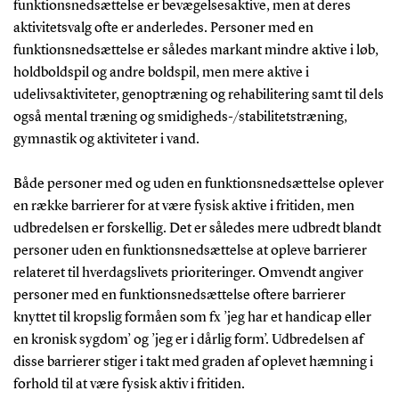
funktionsnedsættelse er bevægelsesaktive, men at deres
aktivitetsvalg ofte er anderledes. Personer med en
funktionsnedsættelse er således markant mindre aktive i løb,
holdboldspil og andre boldspil, men mere aktive i
udelivsaktiviteter, genoptræning og rehabilitering samt til dels
også mental træning og smidigheds-/stabilitetstræning,
gymnastik og aktiviteter i vand.
Både personer med og uden en funktionsnedsættelse oplever
en række barrierer for at være fysisk aktive i fritiden, men
udbredelsen er forskellig. Det er således mere udbredt blandt
personer uden en funktionsnedsættelse at opleve barrierer
relateret til hverdagslivets prioriteringer. Omvendt angiver
personer med en funktionsnedsættelse oftere barrierer
knyttet til kropslig formåen som fx ’jeg har et handicap eller
en kronisk sygdom’ og ’jeg er i dårlig form’. Udbredelsen af
disse barrierer stiger i takt med graden af oplevet hæmning i
forhold til at være fysisk aktiv i fritiden.