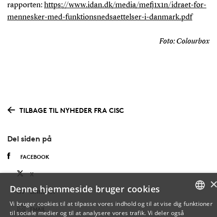
rapporten:
https://www.idan.dk/media/mefj1x1n/idraet-for-
mennesker-med-funktionsnedsaettelser-i-danmark.pdf
Foto: Colourbox
TILBAGE TIL NYHEDER FRA CISC
Del siden på
FACEBOOK
X
Denne hjemmeside bruger cookies
LINKEDIN
Vi bruger cookies til at tilpasse vores indhold og til at vise dig funktioner
EMAIL
til sociale medier og til at analysere vores trafik. Vi deler også
DANISH