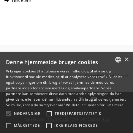
Læs mere
×
Denne hjemmeside bruger cookies
Vi bruger cookies til at tilpasse vores indhold og til at vise dig
Sidst opdateret: 06.08.2026
funktioner til sociale medier og til at analysere vores trafik. Vi deler
DANISH
også oplysninger om din brug af vores hjemmeside med vores
partnere inden for sociale medier og analysepartnere. Vores
ENGLISH
partnere kan kombinere disse data med andre oplysninger, du har
givet dem, eller som de har indsamlet fra din brug af deres tjenester.
DANISH
Se hvilke, inden du samtykker via "Vis detaljer" neden for.
Læs mere
NØDVENDIGE
TREDJEPARTSSTATISTIK
TLF: 6550 1000 ·
SDU@SDU.DK
· CVR-NR: 29283958 ·
EAN
MÅLRETTEDE
IKKE-KLASSIFICEREDE