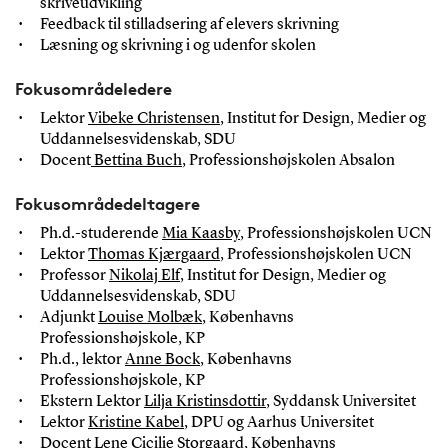
skriveudvikling
Feedback til stilladsering af elevers skrivning
Læsning og skrivning i og udenfor skolen
Fokusområdeledere
Lektor
Vibeke Christensen
, Institut for Design, Medier og
Uddannelsesvidenskab, SDU
Docent
Bettina Buch
, Professionshøjskolen Absalon
Fokusområdedeltagere
Ph.d.-studerende
Mia Kaasby
, Professionshøjskolen UCN
Lektor
Thomas Kjærgaard
, Professionshøjskolen UCN
Professor
Nikolaj Elf
, Institut for Design, Medier og
Uddannelsesvidenskab, SDU
Adjunkt
Louise Molbæk
, Københavns
Professionshøjskole, KP
Ph.d., lektor
Anne Bock
, Københavns
Professionshøjskole, KP
Ekstern Lektor
Lilja Kristinsdottir
, Syddansk Universitet
Lektor
Kristine Kabel
, DPU og Aarhus Universitet
Docent
Lene Cicilie Storgaard
, Københavns