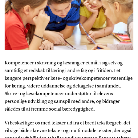
Kompetencer i skrivning og læsning er et mål i sig selv og
samtidig et redskab til læring i andre fag og i fritiden. I et
længere perspektiv er læse- og skrivekompetencer væsentlige
for læring, videre uddannelse og deltagelse i samfundet.
Skrive- og læsekompetencer understøtter til elevens
personlige udvikling og samspil med andre, og bidrager
således til at fremme social bæredygtighed.
Vi beskæftiger os med tekster ud fra et bredt tekstbegreb, det
vil sige både skrevne tekster og multimodale tekster, der også