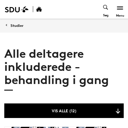
Søg
Menu
Studier
Alle deltagere
inkluderede -
behandling i gang
VIS ALLE (12)