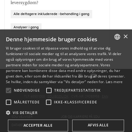
leversygdom?
Alle deltagere inkluderede -behandling i gang
Analyser i gang
×
Denne hjemmeside bruger cookies
Se mere
Vi bruger cookies til at tilpasse vores indhold og til at vise dig
funktioner til sociale medier og til at analysere vores trafik. Vi deler
DANISH
også oplysninger om din brug af vores hjemmeside med vores
partnere inden for sociale medier og analysepartnere. Vores
ENGLISH
partnere kan kombinere disse data med andre oplysninger, du har
givet dem, eller som de har indsamlet fra din brug af deres tjenester.
DANISH
Se hvilke, inden du samtykker via "Vis detaljer" neden for.
Læs mere
NØDVENDIGE
TREDJEPARTSSTATISTIK
TLF: 6550 1000 ·
SDU@SDU.DK
· CVR-NR: 29283958 ·
EAN
MÅLRETTEDE
IKKE-KLASSIFICEREDE
VIS DETALJER
SDU VEJVISER
JOB OG KARRIERE PÅ SDU
DATABESKYTTELSE PÅ SDU
AFVIS ALLE
ACCEPTER ALLE