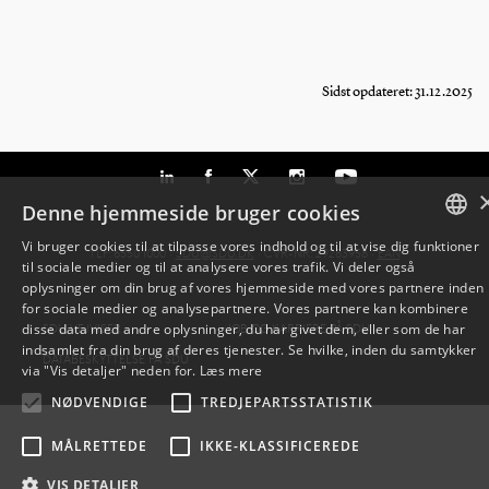
Sidst opdateret: 31.12.2025
Denne hjemmeside bruger cookies
Vi bruger cookies til at tilpasse vores indhold og til at vise dig funktioner
TLF: 6550 1000 ·
SDU@SDU.DK
· CVR-NR: 29283958 ·
EAN
til sociale medier og til at analysere vores trafik. Vi deler også
DANISH
oplysninger om din brug af vores hjemmeside med vores partnere inden
for sociale medier og analysepartnere. Vores partnere kan kombinere
ENGLISH
disse data med andre oplysninger, du har givet dem, eller som de har
SDU VEJVISER
JOB OG KARRIERE PÅ SDU
indsamlet fra din brug af deres tjenester. Se hvilke, inden du samtykker
DATABESKYTTELSE PÅ SDU
DANISH
via "Vis detaljer" neden for.
Læs mere
NØDVENDIGE
TREDJEPARTSSTATISTIK
MÅLRETTEDE
IKKE-KLASSIFICEREDE
VIS DETALJER