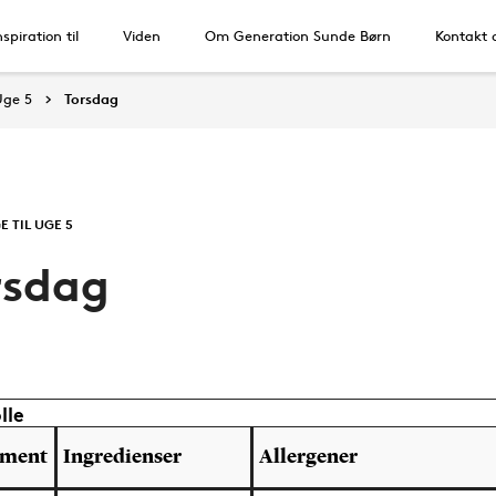
nspiration til
Viden
Om Generation Sunde Børn
Kontakt 
Uge 5
Torsdag
E TIL UGE 5
rsdag
lle
ement
Ingredienser
Allergener