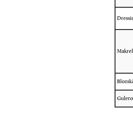
Dressi
Makrel
Blomkå
Guler