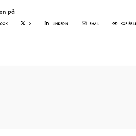
den på
BOOK
X
LINKEDIN
EMAIL
KOPIÉR L