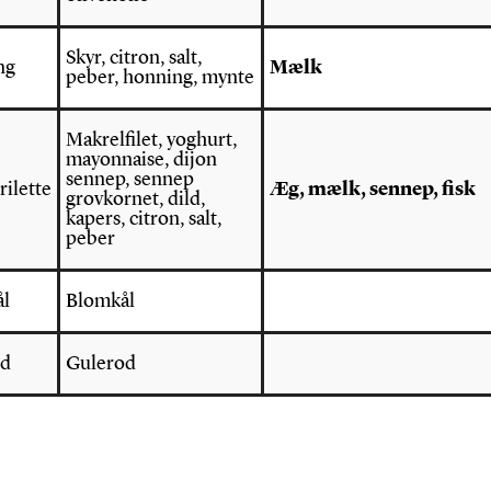
Skyr, citron, salt,
ng
Mælk
peber, honning, mynte
Makrelfilet, yoghurt,
mayonnaise, dijon
sennep, sennep
rilette
Æg, mælk, sennep, fisk
grovkornet, dild,
kapers, citron, salt,
peber
l
Blomkål
od
Gulerod