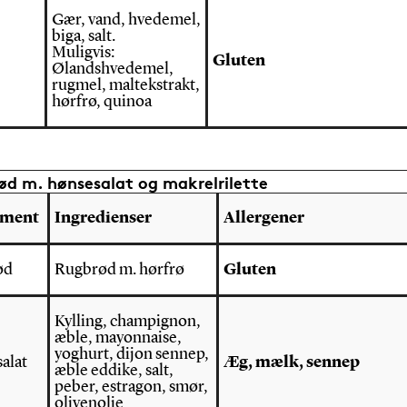
Gær, vand, hvedemel,
biga, salt.
Muligvis:
Gluten
Ølandshvedemel,
rugmel, maltekstrakt,
hørfrø, quinoa
d m. hønsesalat og makrelrilette
ement
Ingredienser
Allergener
ød
Rugbrød m. hørfrø
Gluten
Kylling, champignon,
æble, mayonnaise,
yoghurt, dijon sennep,
alat
Æg, mælk, sennep
æble eddike, salt,
peber, estragon, smør,
olivenolie