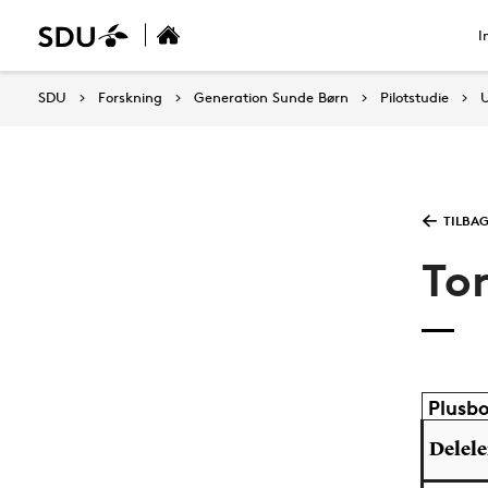
I
SDU
Forskning
Generation Sunde Børn
Pilotstudie
TILBAG
To
Plusbo
Delel