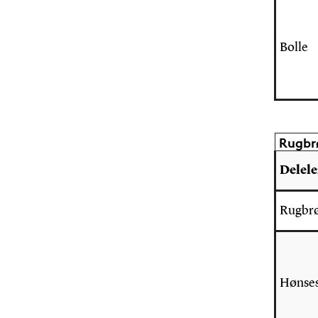
Bolle
Rugbrø
Delel
Rugbr
Hønses