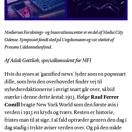
Mediernes Forsknings- og Innovationscenter er en del af Media City
Odense. Symposiet fandt sted på Ungdomsøen og var støttet af
Pressens Uddannelsesfond.
Af Aslak Gottlieb, specialkonsulent for MFI
Hvis du synes at ’gamified news’ lyder som en popsmart
dille, som hvis den overhovedet finder vej til
nyhedsredaktionerne i øvrigt snart går over, så bid
mærke i denne dette årstal: 1913. Ifølge
Raul Ferrer
Conill
bragte New York World som den første avis i
verden i 1913 en kryds og tværs. Resten er historie,
fristes man til at sige. I al fald optræder genren den dag i
dag stadig i trykte aviser verden over. Og på den måde