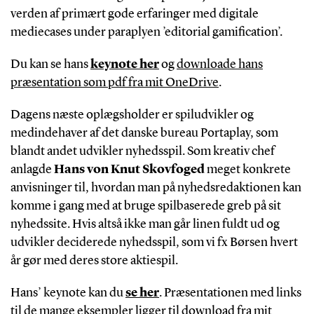
verden af primært gode erfaringer med digitale
mediecases under paraplyen ’editorial gamification’.
Du kan se hans
keynote her
og
downloade hans
præsentation som pdf fra mit OneDrive
.
Dagens næste oplægsholder er spiludvikler og
medindehaver af det danske bureau Portaplay, som
blandt andet udvikler nyhedsspil. Som kreativ chef
anlagde
Hans von Knut Skovfoged
meget konkrete
anvisninger til, hvordan man på nyhedsredaktionen kan
komme i gang med at bruge spilbaserede greb på sit
nyhedssite. Hvis altså ikke man går linen fuldt ud og
udvikler deciderede nyhedsspil, som vi fx Børsen hvert
år gør med deres store aktiespil.
Hans’ keynote kan du
se her
. Præsentationen med links
til de mange eksempler
ligger til download fra mit