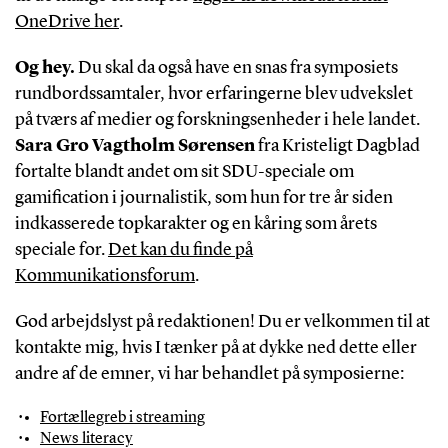
OneDrive her
.
Og hey.
Du skal da også have en snas fra symposiets
rundbordssamtaler, hvor erfaringerne blev udvekslet
på tværs af medier og forskningsenheder i hele landet.
Sara Gro Vagtholm Sørensen
fra Kristeligt Dagblad
fortalte blandt andet om sit SDU-speciale om
gamification i journalistik, som hun for tre år siden
indkasserede topkarakter og en kåring som årets
speciale for.
Det kan du finde på
Kommunikationsforum
.
God arbejdslyst på redaktionen! Du er velkommen til at
kontakte mig, hvis I tænker på at dykke ned dette eller
andre af de emner, vi har behandlet på symposierne:
Fortællegreb i streaming
News literacy