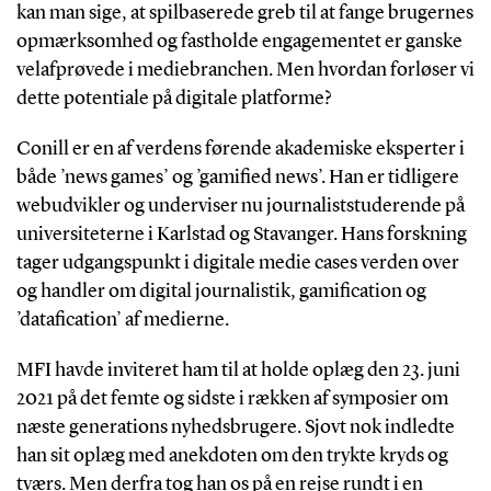
kan man sige, at spilbaserede greb til at fange brugernes
opmærksomhed og fastholde engagementet er ganske
velafprøvede i mediebranchen. Men hvordan forløser vi
dette potentiale på digitale platforme?
Conill er en af verdens førende akademiske eksperter i
både ’news games’ og ’gamified news’. Han er tidligere
webudvikler og underviser nu journaliststuderende på
universiteterne i Karlstad og Stavanger. Hans forskning
tager udgangspunkt i digitale medie cases verden over
og handler om digital journalistik, gamification og
’datafication’ af medierne.
MFI havde inviteret ham til at holde oplæg den 23. juni
2021 på det femte og sidste i rækken af symposier om
næste generations nyhedsbrugere. Sjovt nok indledte
han sit oplæg med anekdoten om den trykte kryds og
tværs. Men derfra tog han os på en rejse rundt i en