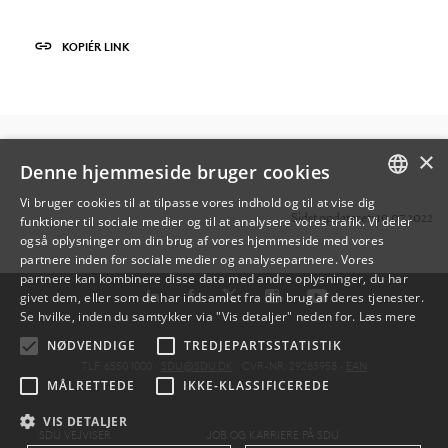
KOPIÉR LINK
×
Denne hjemmeside bruger cookies
Vi bruger cookies til at tilpasse vores indhold og til at vise dig
Sidst opdateret: 19.07.2022
funktioner til sociale medier og til at analysere vores trafik. Vi deler
DANISH
også oplysninger om din brug af vores hjemmeside med vores
partnere inden for sociale medier og analysepartnere. Vores
ENGLISH
partnere kan kombinere disse data med andre oplysninger, du har
givet dem, eller som de har indsamlet fra din brug af deres tjenester.
DANISH
Se hvilke, inden du samtykker via "Vis detaljer" neden for.
Læs mere
NØDVENDIGE
TREDJEPARTSSTATISTIK
TLF: 6550 1000 ·
SDU@SDU.DK
· CVR-NR: 29283958 ·
EAN
MÅLRETTEDE
IKKE-KLASSIFICEREDE
VIS DETALJER
SDU VEJVISER
JOB OG KARRIERE PÅ SDU