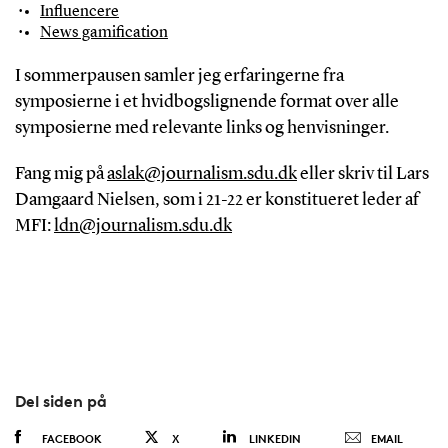
Influencere
News gamification
I sommerpausen samler jeg erfaringerne fra
symposierne i et hvidbogslignende format over alle
symposierne med relevante links og henvisninger.
Fang mig på
aslak@journalism.sdu.dk
eller skriv til Lars
Damgaard Nielsen, som i 21-22 er konstitueret leder af
MFI:
ldn@journalism.sdu.dk
Del siden på
FACEBOOK
X
LINKEDIN
EMAIL