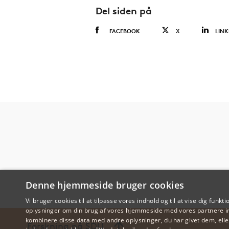
Del siden på
FACEBOOK
X
LINK
Denne hjemmeside bruger cookies
Vi bruger cookies til at tilpasse vores indhold og til at vise dig funkti
oplysninger om din brug af vores hjemmeside med vores partnere in
kombinere disse data med andre oplysninger, du har givet dem, eller
Forskning på SDU