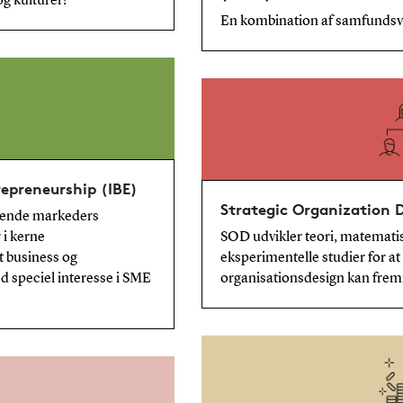
g kulturer?
En kombination af samfundsv
repreneurship (IBE)
Strategic Organization 
irende markeders
 i kerne
SOD udvikler teori, matemati
t business og
eksperimentelle studier for a
d speciel interesse i SME
organisationsdesign kan frem