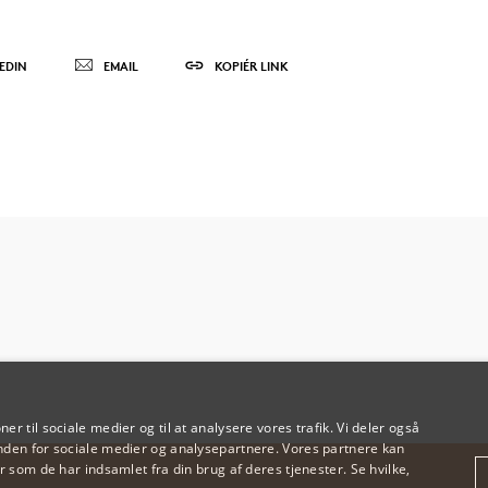
EDIN
EMAIL
KOPIÉR LINK
oner til sociale medier og til at analysere vores trafik. Vi deler også
den for sociale medier og analysepartnere. Vores partnere kan
 som de har indsamlet fra din brug af deres tjenester. Se hvilke,