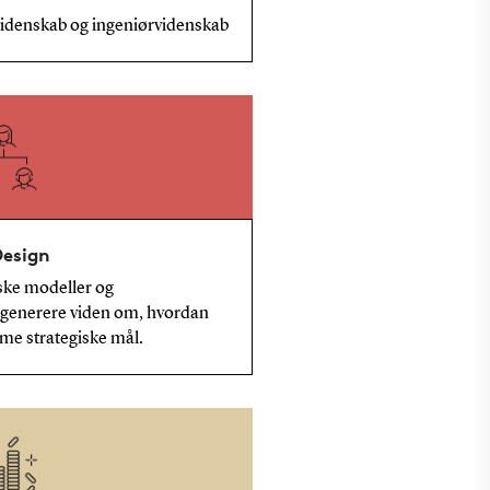
idenskab og ingeniørvidenskab
Design
ske modeller og
t generere viden om, hvordan
me strategiske mål.