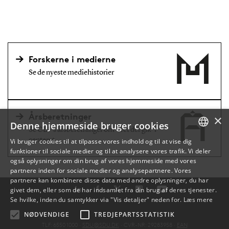
Forskerne i medierne
Se de nyeste mediehistorier
Årsberetninger
×
Denne hjemmeside bruger cookies
Se CLF's årsberetninger om 'året der gik' i
centeret
Vi bruger cookies til at tilpasse vores indhold og til at vise dig
funktioner til sociale medier og til at analysere vores trafik. Vi deler
DANISH
også oplysninger om din brug af vores hjemmeside med vores
partnere inden for sociale medier og analysepartnere. Vores
ENGLISH
partnere kan kombinere disse data med andre oplysninger, du har
givet dem, eller som de har indsamlet fra din brug af deres tjenester.
DANISH
Se hvilke, inden du samtykker via "Vis detaljer" neden for.
Læs mere
NØDVENDIGE
TREDJEPARTSSTATISTIK
TLF: 6550 1000 ·
SDU@SDU.DK
· CVR-NR: 29283958 ·
EAN