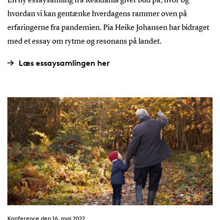
En ny essaysamling fra Realdania giver bud på, hvor og
hvordan vi kan gentænke hverdagens rammer oven på
erfaringerne fra pandemien. Pia Heike Johansen har bidraget
med et essay om rytme og resonans på landet.
Læs essaysamlingen her
Konference den 16. maj 2022