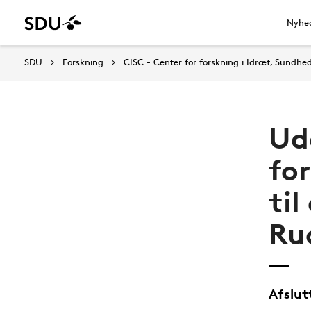
Nyhe
SDU
Forskning
CISC - Center for forskning i Idræt, Sundhe
Ud
fo
til
Ru
Afslut