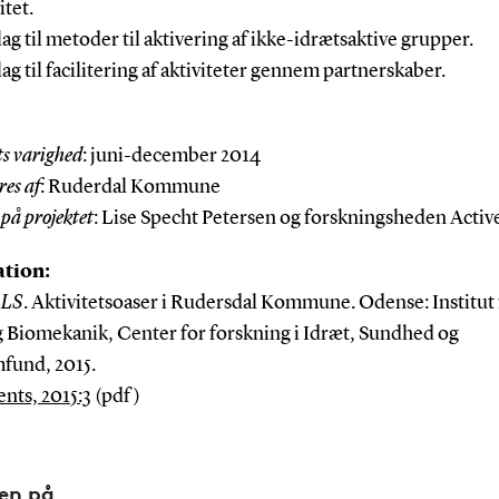
itet.
lag til metoder til aktivering af ikke-idrætsaktive grupper.
ag til facilitering af aktiviteter gennem partnerskaber.
ts varighed
: juni-december 2014
res af
: Ruderdal Kommune
 på projektet
: Lise Specht Petersen og forskningsheden Activ
ation:
 LS
. Aktivitetsoaser i Rudersdal Kommune. Odense: Institut 
g Biomekanik, Center for forskning i Idræt, Sundhed og
mfund, 2015.
ts, 2015:3
(pdf)
den på