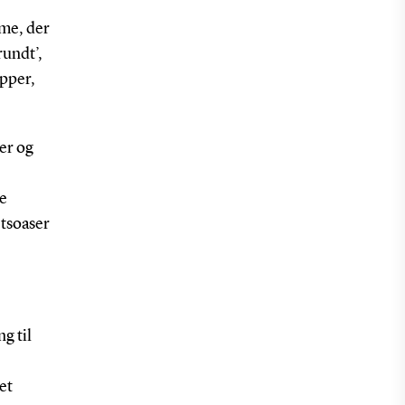
rme, der
rundt’,
upper,
er og
re
tsoaser
ng til
et