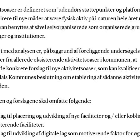
tsoaser er defineret som ’udendørs støttepunkter og platfo
irere til nye måder at være fysisk aktiv på i naturen hele året 
kan benyttes af såvel selvorganiserede som organiserede gr
er og institutioner.
t med analysen er, på baggrund af foreliggende undersøgels
er fra allerede eksisterende aktivitetsoaser i kommunen, at
e konkrete forslag til nye aktivitetsoaser, som kan kvalifice
als Kommunes beslutning om etablering af sådanne aktivite
den.
en og forslagene skal omfatte følgende:
ag til placering og udvikling af nye faciliteter og / eller kobli
terende faciliteter.
lag til udvikling af digitale lag som motiverende faktor for øg