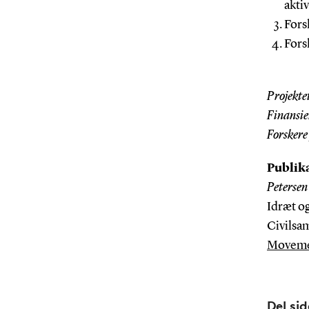
aktiv
Fors
Forsl
Projekte
Finansie
Forskere
Publik
Petersen
Idræt o
Civilsa
Movemen
Del si