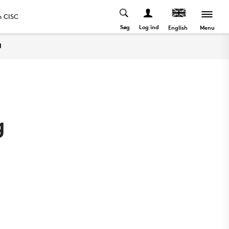
 CISC
Søg
Log ind
Menu
English
l
g