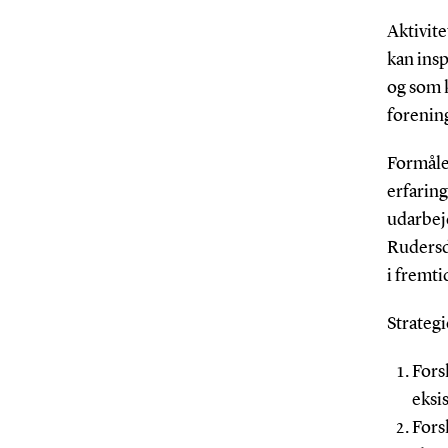
Aktivite
kan insp
og som 
forening
Formåle
erfaring
udarbejd
Rudersd
i fremti
Strategi
Forsl
eksis
Fors