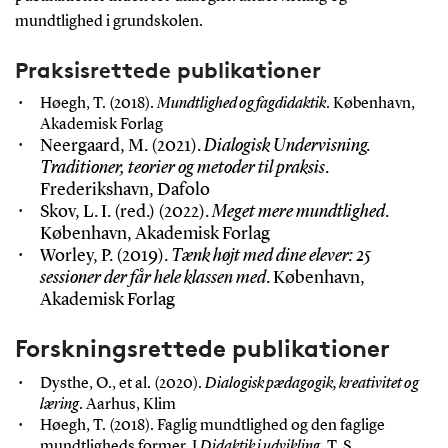
mundtlighed i grundskolen.
Praksisrettede publikationer
Høegh, T. (2018).
Mundtlighed og fagdidaktik
. København,
Akademisk Forlag
Neergaard, M. (2021).
Dialogisk Undervisning.
Traditioner, teorier og metoder til praksis
.
Frederikshavn, Dafolo
Skov, L. I. (red.) (2022).
Meget mere mundtlighed
.
København, Akademisk Forlag
Worley, P. (2019).
Tænk højt med dine elever: 25
sessioner der får hele klassen med
. København,
Akademisk Forlag
Forskningsrettede publikationer
Dysthe, O., et al. (2020).
Dialogisk pædagogik, kreativitet og
læring
. Aarhus, Klim
Høegh, T. (2018). Faglig mundtlighed og den faglige
mundtligheds former. I
Didaktik i udvikling
. T. S.