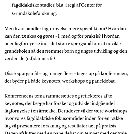
fagdidaktiske studier, bl.a. i regi af Center for
Grundskoleforskning.
Men hvad handler fagfornyelse mere specifikt om? Hvordan
kan den tænkes og gøres - i, med og for praksis? Hvordan
taler fagfornyelse ind i det større spørgsmål om at udvikle
grundskolen så den fremmer børn og unges udvikling og den
verden de (ud)dannes til?
Disse spørgsmål – og mange flere – tages op på konferencen,
der byder på både keynotes, workshops og paneldebat.
Konferencens tema rammesættes og reflekteres af to
keynotes, der begge har forsket og udviklet indgående i
fagfornyelse i en årrække. Derudover vil der være workshops
hvor vores fagdidaktiske fokusområder inden for en række
fag vil præsentere forskning og resultater tæt på praksis.
Dagen afsluttes med en paneldebat om temaet med centrale