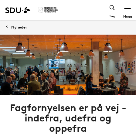
Søg
Menu
Nyheder
Fagfornyelsen er på vej -
indefra, udefra og
oppefra