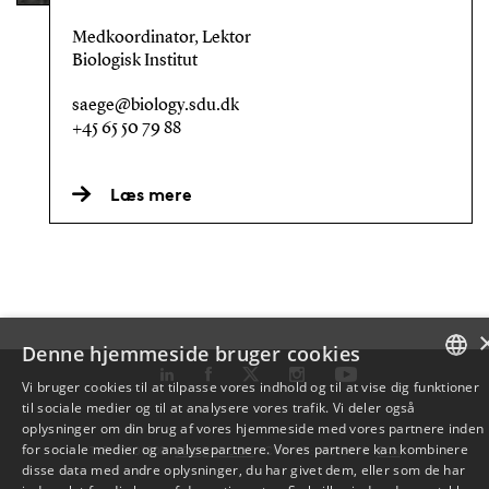
Medkoordinator, Lektor
Biologisk Institut
saege@biology.sdu.dk
+45 65 50 79 88
Læs mere
Denne hjemmeside bruger cookies
Vi bruger cookies til at tilpasse vores indhold og til at vise dig funktioner
til sociale medier og til at analysere vores trafik. Vi deler også
DANISH
oplysninger om din brug af vores hjemmeside med vores partnere inden
for sociale medier og analysepartnere. Vores partnere kan kombinere
TLF: 6550 1000 ·
SDU@SDU.DK
· CVR-NR: 29283958 ·
EAN
ENGLISH
disse data med andre oplysninger, du har givet dem, eller som de har