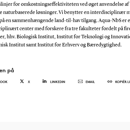
linjer for omkostningseffektiviteten ved øget anvendelse af
e naturbaserede løsninger. Vi benytter en interdisciplinær
 på en sammenhængende land-til-hav tilgang. Aqua-NbS er e
iplinært center med forskere fra tre fakulteter fordelt på fir
ter, hhv. Biologisk Institut, Institut for Teknologi og Innovat
sk Institut samt Institut for Erhverv og Bæredygtighed.
den på
BOOK
X
LINKEDIN
EMAIL
KOPIÉR L