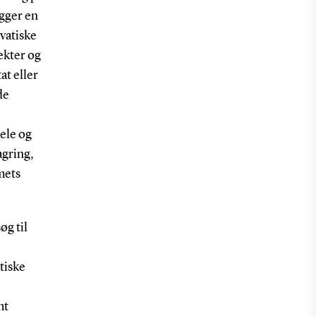
gger en
vatiske
ekter og
at eller
de
ele og
agring,
mets
øg til
tiske
mt