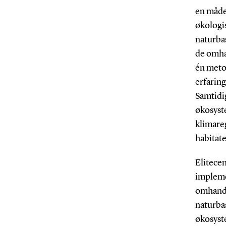
en måde
økologis
naturba
de omhan
én meto
erfaring
Samtidig
økosyste
klimareg
habitate
Elitecen
implemen
omhandl
naturbas
økosyst