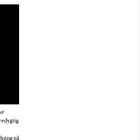
ke
redygtig
dning på