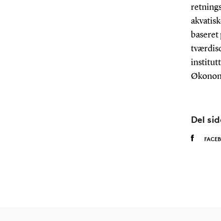
retnings
akvatisk
baseret
tværdisc
institut
Økonomi
Del si
FACE