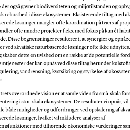
 der også gavner biodiversiteten og miljøtilstanden og opby
k robusthed i disse økosystemer. Eksisterende tiltag med ak
serede løsninger mangler ofte koordination på tværs af proj
dler ofte mindre projekter f.eks. med fokus på kun ét habit
de. Disse begrænsninger resulterer i, at synergier og opnåe
er ved akvatiske naturbaserede løsninger ofte ikke udnyttes.
 skaber dette en uvished om en række af de potentielle ford
mtjenester der kan opnås ved disse tiltag herunder kulstofl
ulering, vandrensning, kystsikring og styrkelse af økosyste
r.
trets overordnede vision er at samle viden fra små-skala fors
tering i stor-skala økosystemer. De resultater vi opnår, vil
e både muligheder og udfordringer ved opskalering af akva
erede løsninger, hvilket vil inkludere analyser af
emsfunktioner med tilhørende økonomiske vurderinger sa