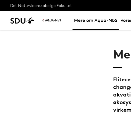
Det Naturvidenskabelige Fakultet
Mere om Aqua-NbS
Vore
Me
Elitec
change
akvati
økosys
virkem