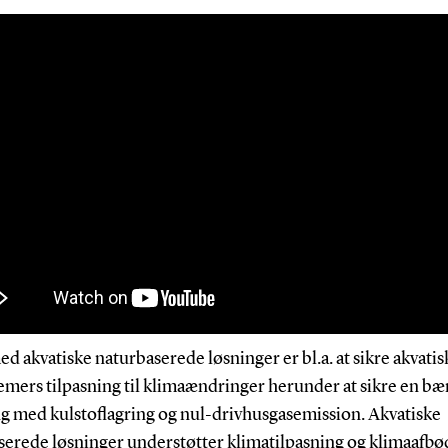
d akvatiske naturbaserede løsninger er bl.a. at sikre akvatis
emers tilpasning til klimaændringer herunder at sikre en bæ
ng med kulstoflagring og nul-drivhusgasemission. Akvatiske
serede løsninger understøtter klimatilpasning og klimaafbø