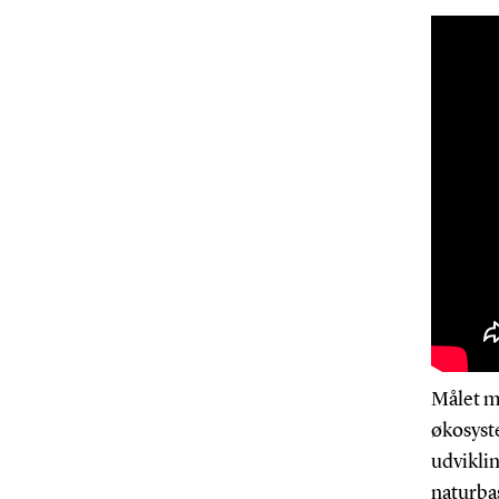
Målet me
økosyst
udvikli
naturba