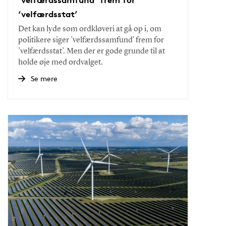
‘velfærdsstat’
Det kan lyde som ordkløveri at gå op i, om
politikere siger ’velfærdssamfund’ frem for
’velfærdsstat’. Men der er gode grunde til at
holde øje med ordvalget.
Se mere