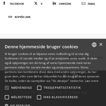
FACEBOOK
X
LINKEDIN
EMAIL
KOPIÉR LINK
×
Denne hjemmeside bruger cookies
Vi bruger cookies til at tilpasse vores indhold og til at vise dig
Sidst opdateret: 19.07.2022
funktioner til sociale medier og til at analysere vores trafik. Vi deler
DANISH
også oplysninger om din brug af vores hjemmeside med vores
partnere inden for sociale medier og analysepartnere. Vores
ENGLISH
partnere kan kombinere disse data med andre oplysninger, du har
givet dem, eller som de har indsamlet fra din brug af deres tjenester.
DANISH
Se hvilke, inden du samtykker via "Vis detaljer" neden for.
Læs mere
NØDVENDIGE
TREDJEPARTSSTATISTIK
TLF: 6550 1000 ·
SDU@SDU.DK
· CVR-NR: 29283958 ·
EAN
MÅLRETTEDE
IKKE-KLASSIFICEREDE
VIS DETALJER