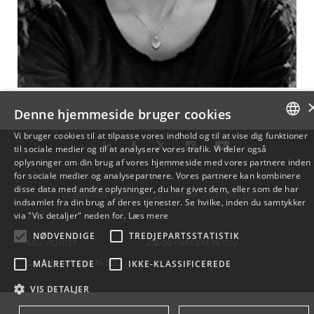
Denne hjemmeside bruger cookies
Vi bruger cookies til at tilpasse vores indhold og til at vise dig funktioner
til sociale medier og til at analysere vores trafik. Vi deler også
DANISH
oplysninger om din brug af vores hjemmeside med vores partnere inden
for sociale medier og analysepartnere. Vores partnere kan kombinere
ENGLISH
disse data med andre oplysninger, du har givet dem, eller som de har
TLF: 6550 1000 ·
SDU@SDU.DK
· CVR-NR: 29283958 ·
EAN
indsamlet fra din brug af deres tjenester. Se hvilke, inden du samtykker
DANISH
via "Vis detaljer" neden for.
Læs mere
NØDVENDIGE
TREDJEPARTSSTATISTIK
SDU VEJVISER
JOB OG KARRIERE PÅ SDU
DATABESKYTTELSE PÅ SDU
MÅLRETTEDE
IKKE-KLASSIFICEREDE
VIS DETALJER