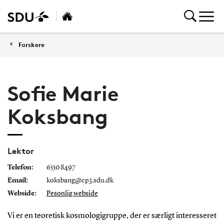
Forskere
Sofie Marie
Koksbang
Lektor
Telefon:
6550 8497
Email:
koksbang@cp3.sdu.dk
Webside:
Pesonlig webside
Vi er en teoretisk kosmologigruppe, der er særligt interesseret